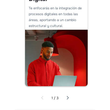
Te enfocarás en la integración de
Harás 
procesos digitales en todas las
la estr
áreas, aportando a un cambio
permiti
estructural y cultural.
soport
1 / 3