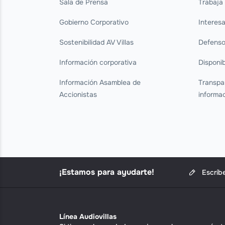
Sala de Prensa
Trabaja
Gobierno Corporativo
Interes
Sostenibilidad AV Villas
Defenso
Información corporativa
Disponib
Información Asamblea de
Transpa
Accionistas
informa
¡Estamos para ayudarte!
Escríb
Línea Audiovillas