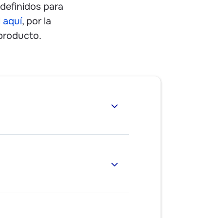
edefinidos para
l
aquí
, por la
producto.