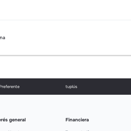
ina
 Preferente
tuplús
erés general
Financiera