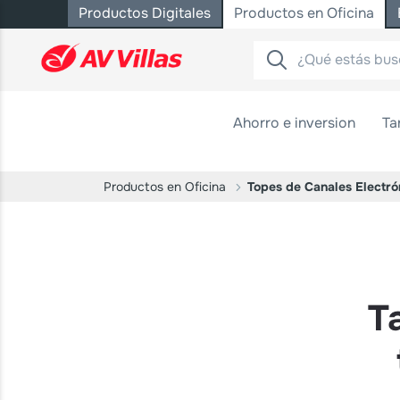
Productos Digitales
Productos en Oficina
Saltar al contenido principal
Ahorro e inversion
Ta
Productos en Oficina
Topes de Canales Electró
T