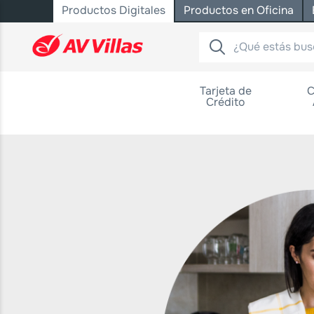
Productos Digitales
Productos en Oficina
Saltar al contenido principal
Tarjeta de
C
Crédito