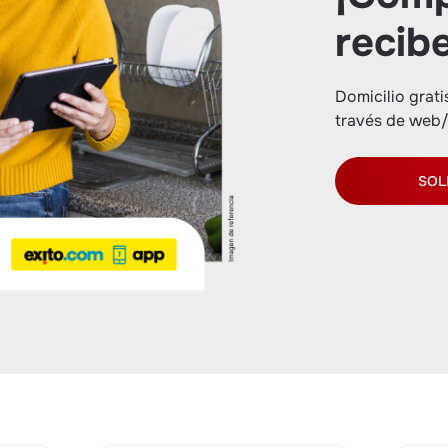
recib
Domicilio grat
través de web/
SOL