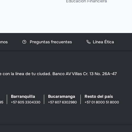
Educación Financiera
enos
Preguntas frecuentes
Línea Ética
con la línea de tu ciudad. Banco AV Villas Cr. 13 No. 26A-47
Barranquilla
Bucaramanga
Resto del país
95
+57 605 3304330
+57 607 6302980
+57 01 8000 51 8000