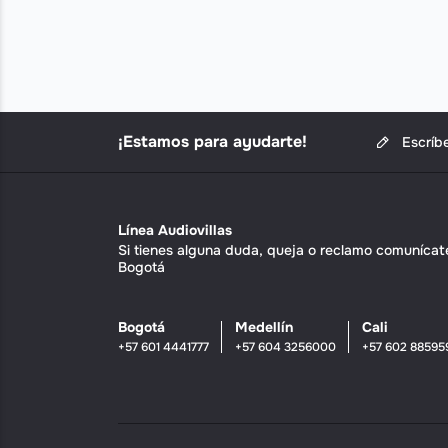
¡Estamos para ayudarte!
Escríb
Línea Audiovillas
Si tienes alguna duda, queja o reclamo comunícate 
Bogotá
Bogotá
Medellín
Cali
+57 601 4441777
+57 604 3256000
+57 602 88595